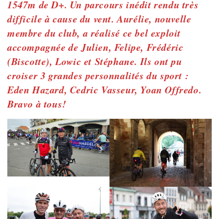
1547m de D+. Un parcours inédit rendu très
difficile à cause du vent. Aurélie, nouvelle
membre du club, a réalisé ce bel exploit
accompagnée de Julien, Felipe, Frédéric
(Biscotte), Lowic et Stéphane. Ils ont pu
croiser 3 grandes personnalités du sport :
Eden Hazard, Cedric Vasseur, Yoan Offredo.
Bravo à tous!